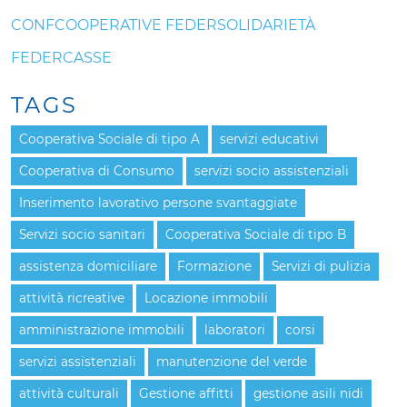
CONFCOOPERATIVE FEDERSOLIDARIETÀ
FEDERCASSE
TAGS
Cooperativa Sociale di tipo A
servizi educativi
Cooperativa di Consumo
servizi socio assistenziali
Inserimento lavorativo persone svantaggiate
Servizi socio sanitari
Cooperativa Sociale di tipo B
assistenza domiciliare
Formazione
Servizi di pulizia
attività ricreative
Locazione immobili
amministrazione immobili
laboratori
corsi
servizi assistenziali
manutenzione del verde
attività culturali
Gestione affitti
gestione asili nidi