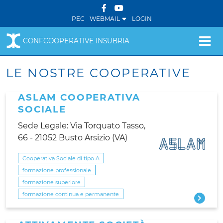
PEC
WEBMAIL
LOGIN
CONFCOOPERATIVE INSUBRIA
LE NOSTRE COOPERATIVE
ASLAM COOPERATIVA
SOCIALE
Sede Legale: Via Torquato Tasso,
66 - 21052 Busto Arsizio (VA)
Cooperativa Sociale di tipo A
formazione professionale
formazione superiore
formazione continua e permanente