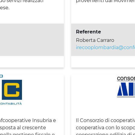
o servizi realizzati
provenienti dal Movime
ese.
Referente
Roberta Carraro
irecooplombardia@confc
nfcooperative Insubria e
Il Consorzio di cooperati
risposta al crescente
cooperativa con lo scopo
nella gestione fiscale e
cooperazione edilizia di q