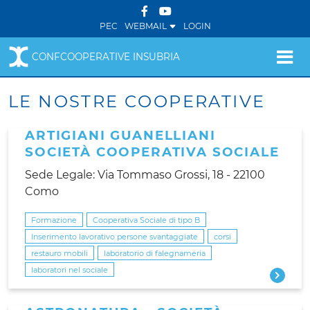
PEC
WEBMAIL
LOGIN
CONFCOOPERATIVE INSUBRIA
LE NOSTRE COOPERATIVE
ARTIGIANI GUANELLIANI
SOCIETÀ COOPERATIVA SOCIALE
Sede Legale: Via Tommaso Grossi, 18 - 22100
Como
Formazione
Cooperativa Sociale di tipo B
Inserimento lavorativo persone svantaggiate
corsi
restauro mobili
laboratorio di falegnameria
laboratori nel sociale