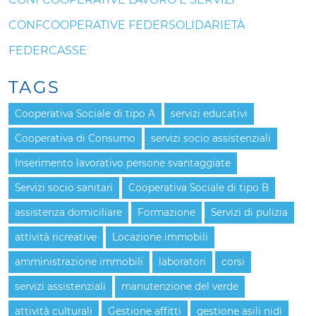
CONFCOOPERATIVE FEDERSOLIDARIETÀ
FEDERCASSE
TAGS
Cooperativa Sociale di tipo A
servizi educativi
Cooperativa di Consumo
servizi socio assistenziali
Inserimento lavorativo persone svantaggiate
Servizi socio sanitari
Cooperativa Sociale di tipo B
assistenza domiciliare
Formazione
Servizi di pulizia
attività ricreative
Locazione immobili
amministrazione immobili
laboratori
corsi
servizi assistenziali
manutenzione del verde
attività culturali
Gestione affitti
gestione asili nidi