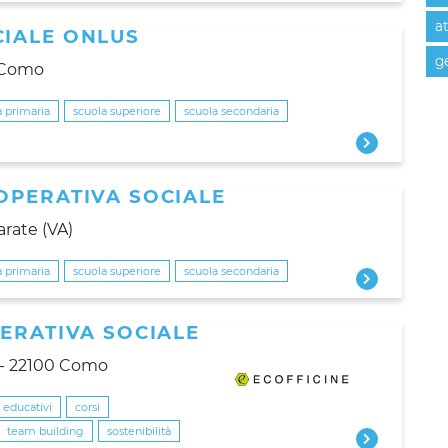
at
IALE ONLUS
ge
0 Como
 primaria
scuola superiore
scuola secondaria
OPERATIVA SOCIALE
arate (VA)
 primaria
scuola superiore
scuola secondaria
ERATIVA SOCIALE
1 - 22100 Como
i educativi
corsi
team building
sostenibilità