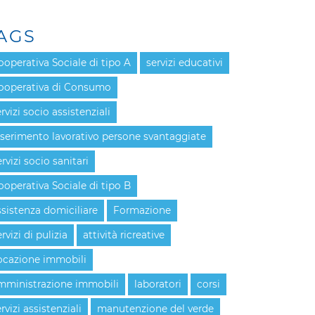
AGS
ooperativa Sociale di tipo A
servizi educativi
ooperativa di Consumo
rvizi socio assistenziali
nserimento lavorativo persone svantaggiate
rvizi socio sanitari
ooperativa Sociale di tipo B
ssistenza domiciliare
Formazione
rvizi di pulizia
attività ricreative
ocazione immobili
mministrazione immobili
laboratori
corsi
rvizi assistenziali
manutenzione del verde