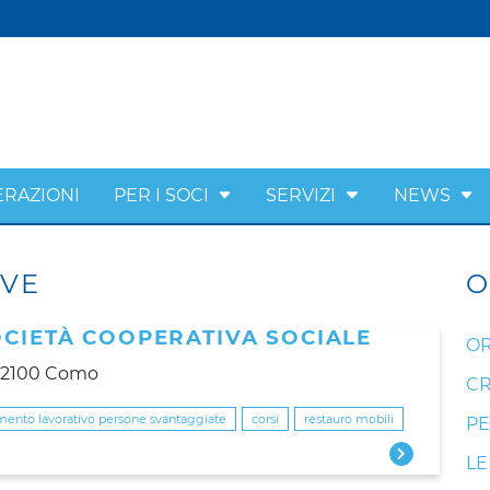
ERAZIONI
PER I SOCI
SERVIZI
NEWS
IVE
O
OCIETÀ COOPERATIVA SOCIALE
OR
 22100 Como
CR
mento lavorativo persone svantaggiate
corsi
restauro mobili
PE
LE