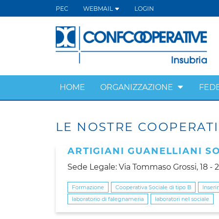
PEC
WEBMAIL
LOGIN
HOME
ORGANIZZAZIONE
FED
LE NOSTRE COOPERAT
ARTIGIANI GUANELLIANI S
Sede Legale: Via Tommaso Grossi, 18 -
Formazione
Cooperativa Sociale di tipo B
Inseri
laboratorio di falegnameria
laboratori nel sociale