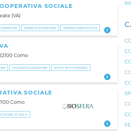
RI
COOPERATIVA SOCIALE
arate (VA)
C
tà didattiche
didattica ambientale
didattica astronomica
CO
IVA
CO
- 22100 Como
CO
cale
consulenza gestionale
servizi amministrativi
CO
CO
RATIVA SOCIALE
SP
 22100 Como
CO
CO
 Sociale di tipo A
F