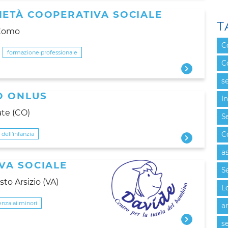
ETÀ COOPERATIVA SOCIALE
T
 Como
C
formazione professionale
C
se
O ONLUS
I
ate (CO)
Se
 dell’infanzia
C
a
VA SOCIALE
Se
to Arsizio (VA)
L
enza ai minori
a
se