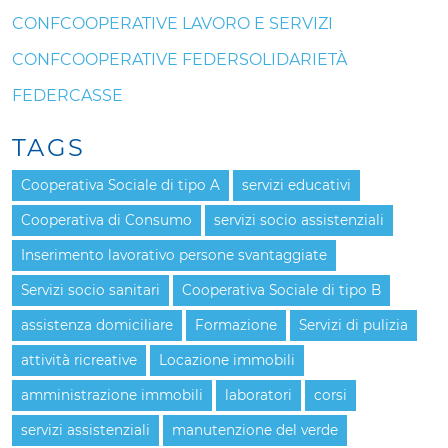
CONFCOOPERATIVE LAVORO E SERVIZI
CONFCOOPERATIVE FEDERSOLIDARIETÀ
FEDERCASSE
TAGS
Cooperativa Sociale di tipo A
servizi educativi
Cooperativa di Consumo
servizi socio assistenziali
Inserimento lavorativo persone svantaggiate
Servizi socio sanitari
Cooperativa Sociale di tipo B
assistenza domiciliare
Formazione
Servizi di pulizia
attività ricreative
Locazione immobili
amministrazione immobili
laboratori
corsi
servizi assistenziali
manutenzione del verde