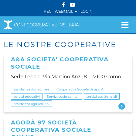
PEC
WEBMAIL
LOGIN
CONFCOOPERATIVE INSUBRIA
LE NOSTRE COOPERATIVE
A&A SOCIETA' COOPERATIVA
SOCIALE
Sede Legale: Via Martino Anzi, 8 - 22100 Como
assistenza domiciliare
Cooperativa Sociale di tipo A
servizi educativi
Servizi socio sanitari
servizi assistenziali
assistenza agli anziani
AGORÀ 97 SOCIETÀ
COOPERATIVA SOCIALE