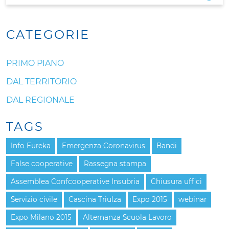
CATEGORIE
PRIMO PIANO
DAL TERRITORIO
DAL REGIONALE
TAGS
Info Eureka
Emergenza Coronavirus
Bandi
False cooperative
Rassegna stampa
Assemblea Confcooperative Insubria
Chiusura uffici
Servizio civile
Cascina Triulza
Expo 2015
webinar
Expo Milano 2015
Alternanza Scuola Lavoro