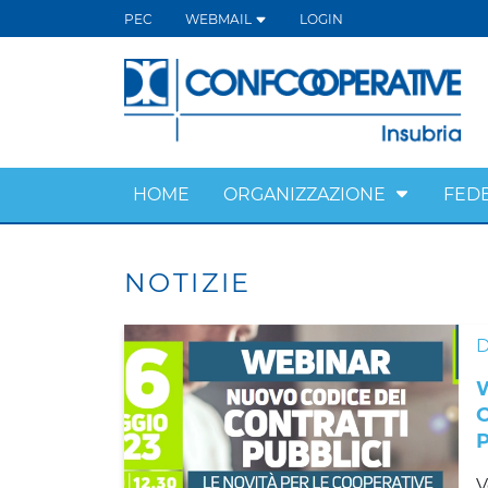
PEC
WEBMAIL
LOGIN
HOME
ORGANIZZAZIONE
FED
NOTIZIE
D
V