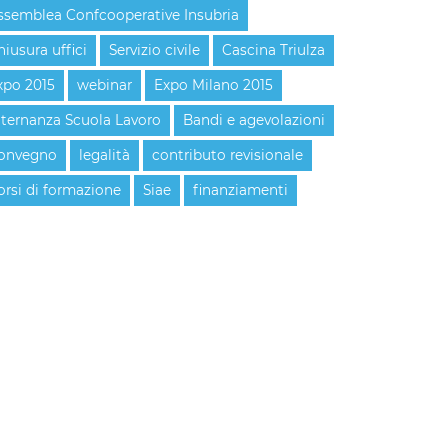
ssemblea Confcooperative Insubria
hiusura uffici
Servizio civile
Cascina Triulza
xpo 2015
webinar
Expo Milano 2015
lternanza Scuola Lavoro
Bandi e agevolazioni
onvegno
legalità
contributo revisionale
orsi di formazione
Siae
finanziamenti