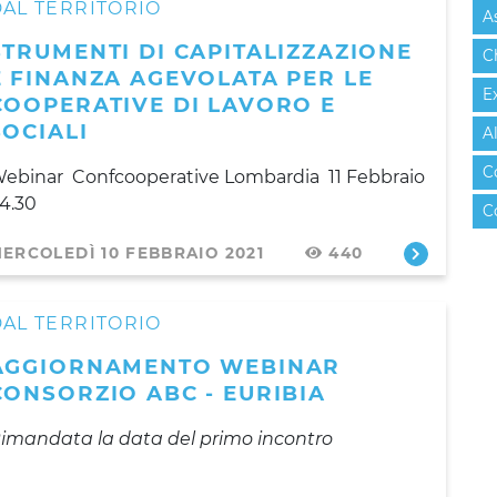
AL TERRITORIO
A
STRUMENTI DI CAPITALIZZAZIONE
C
E FINANZA AGEVOLATA PER LE
E
COOPERATIVE DI LAVORO E
SOCIALI
A
C
ebinar
Confcooperative Lombardia
11 Febbraio
14.30
C
ERCOLEDÌ 10 FEBBRAIO 2021
440
AL TERRITORIO
AGGIORNAMENTO WEBINAR
CONSORZIO ABC - EURIBIA
imandata la data del primo incontro