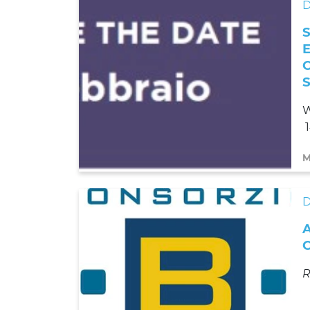
D
W
M
D
R