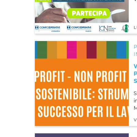
L
I
S
i
M
V