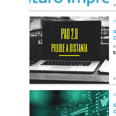
V
I
E
V