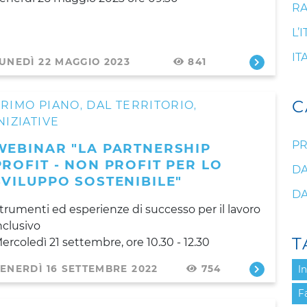
RA
L’
IT
UNEDÌ 22 MAGGIO 2023
841
C
PRIMO PIANO
DAL TERRITORIO
,
,
NIZIATIVE
PR
WEBINAR "LA PARTNERSHIP
PROFIT - NON PROFIT PER LO
DA
SVILUPPO SOSTENIBILE"
DA
trumenti ed esperienze di successo per il lavoro
nclusivo
T
ercoledì 21 settembre, ore 10.30 - 12.30
ENERDÌ 16 SETTEMBRE 2022
754
I
F