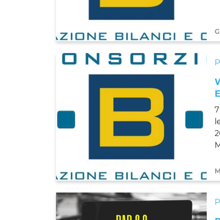
G
7
l
2
M
M