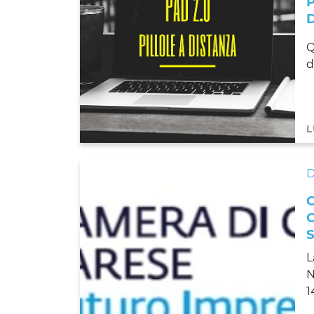
Q
d
L
D
L
N
1