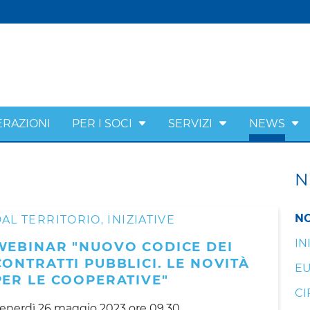
ERAZIONI
PER I SOCI
SERVIZI
NEWS
N
NO
AL TERRITORIO
INIZIATIVE
,
IN
WEBINAR "NUOVO CODICE DEI
CONTRATTI PUBBLICI. LE NOVITÀ
EU
PER LE COOPERATIVE"
CI
enerdì 26 maggio 2023 ore 09.30