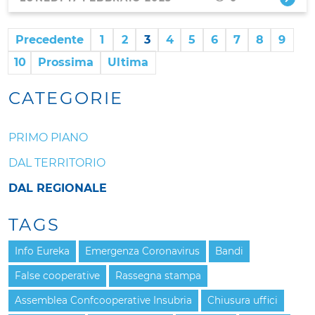
Precedente
1
2
3
4
5
6
7
8
9
10
Prossima
Ultima
CATEGORIE
PRIMO PIANO
DAL TERRITORIO
DAL REGIONALE
TAGS
Info Eureka
Emergenza Coronavirus
Bandi
False cooperative
Rassegna stampa
Assemblea Confcooperative Insubria
Chiusura uffici