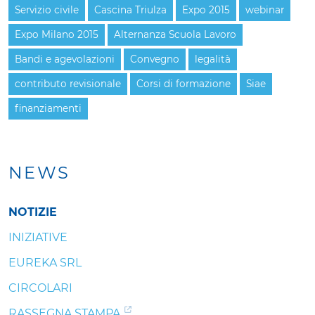
Servizio civile
Cascina Triulza
Expo 2015
webinar
Expo Milano 2015
Alternanza Scuola Lavoro
Bandi e agevolazioni
Convegno
legalità
contributo revisionale
Corsi di formazione
Siae
finanziamenti
NEWS
NOTIZIE
INIZIATIVE
EUREKA SRL
CIRCOLARI
RASSEGNA STAMPA