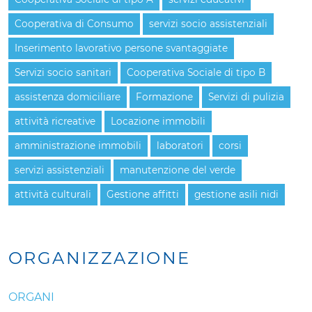
Cooperativa di Consumo
servizi socio assistenziali
Inserimento lavorativo persone svantaggiate
Servizi socio sanitari
Cooperativa Sociale di tipo B
assistenza domiciliare
Formazione
Servizi di pulizia
attività ricreative
Locazione immobili
amministrazione immobili
laboratori
corsi
servizi assistenziali
manutenzione del verde
attività culturali
Gestione affitti
gestione asili nidi
ORGANIZZAZIONE
ORGANI