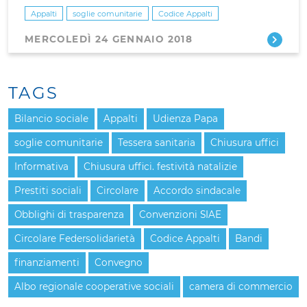
Appalti
soglie comunitarie
Codice Appalti
MERCOLEDÌ 24 GENNAIO 2018
TAGS
Bilancio sociale
Appalti
Udienza Papa
soglie comunitarie
Tessera sanitaria
Chiusura uffici
Informativa
Chiusura uffici. festività natalizie
Prestiti sociali
Circolare
Accordo sindacale
Obblighi di trasparenza
Convenzioni SIAE
Circolare Federsolidarietà
Codice Appalti
Bandi
finanziamenti
Convegno
Albo regionale cooperative sociali
camera di commercio